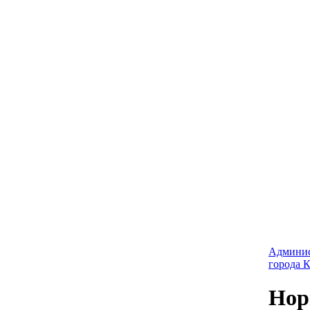
Админис
города 
Нор