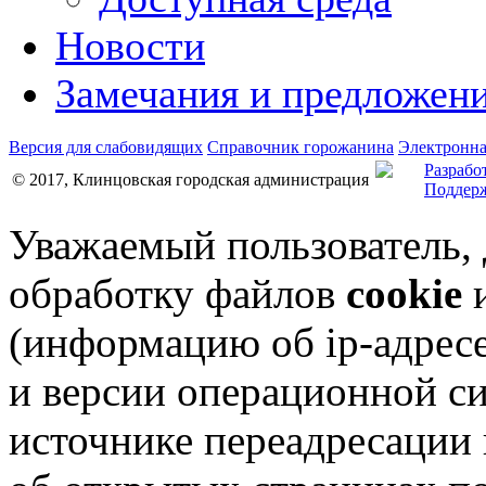
Новости
Замечания и предложен
Версия для слабовидящих
Справочник горожанина
Электронна
Разрабо
© 2017, Клинцовская городская администрация
Поддерж
Уважаемый пользователь,
обработку файлов
cookie
и
(информацию об
ip-адрес
и версии операционной си
источнике переадресации н