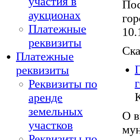
участия в
Пос
аукционах
гор
Платежные
10.
реквизиты
Ска
Платежные
реквизиты
Реквизиты по
аренде
земельных
О в
участков
му
Реквизиты по