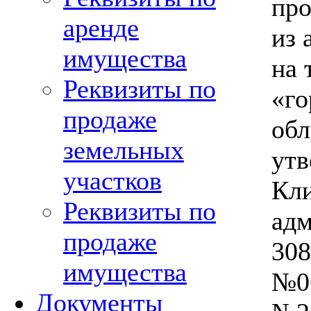
про
аренде
из 
имущества
на 
Реквизиты по
«го
продаже
обл
земельных
утв
участков
Кли
Реквизиты по
адм
продаже
308
имущества
№06
Документы