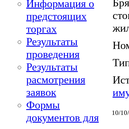
Бря
Информация о
сто
предстоящих
жил
торгах
Результаты
Ном
проведения
Тип
Результаты
расмотрения
Ис
заявок
им
Формы
10/10
документов для