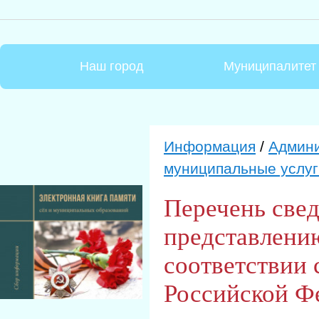
Наш город
Муниципалитет
Информация
/
Админи
муниципальные услуг
Перечень све
представлению
соответствии 
Российской Фе