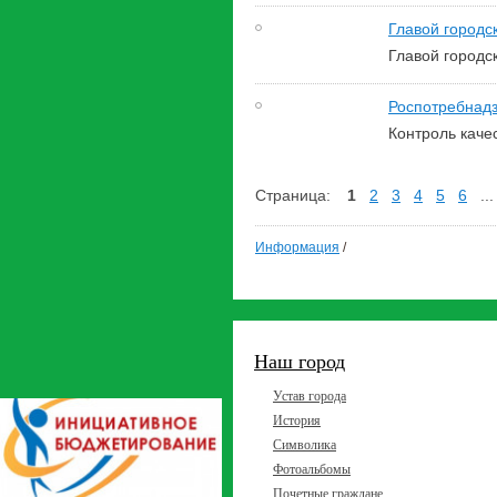
Главой городс
Главой городс
Роспотребнад
Контроль каче
Страница:
1
2
3
4
5
6
...
Информация
/
Наш город
Устав города
История
Символика
Фотоальбомы
Почетные граждане