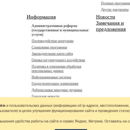
Целевые программ
Другие документы
Информация
Новости
Замечания и
Административная реформа
предложения
(государственные и муниципальные
услуги)
Противодействие коррупции
Социальные программы
Законодательная карта сайта
Оценка регулирующего воздействия
Политика в отношении обработки
персональных данных
Информационные системы
Градостроительное зонирование
Добровольные народные дружины
Городские новости
Муниципальные программы
kie
и пользовательских данных (информацию об
ip-адресе
, местоположении,
Муниципальный контроль
льзователя) в целях улучшения функционирования сайта и проведения статис
Перечень находящихся в распоряжении
органа местного самоуправления
вышения удобства работы на сайте и сервис Яндекс. Метрика. Оставаясь на с
сведений подлежащих предоставлению с
использованием координат в