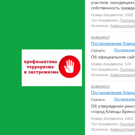
участков, находящихс
собственность гражд
Номер документа: 1682
Тип документа:
Постано
Источник:
Администрати
01/02/2012
Постановление Клинц
Постановлен
Скачать:
Об официальном сайт
Номер документа: 574
Тип документа:
Постано
Источник:
Администрати
01/02/2012
Постановление Клинц
Постановлен
Скачать:
Об утверждении реест
«город Клинцы Брянс
Номер документа: 2464
Тип документа:
Постано
Источник:
Администрати