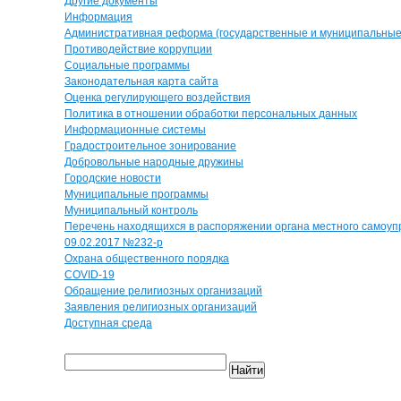
Другие документы
Информация
Административная реформа (государственные и муниципальные 
Противодействие коррупции
Социальные программы
Законодательная карта сайта
Оценка регулирующего воздействия
Политика в отношении обработки персональных данных
Информационные системы
Градостроительное зонирование
Добровольные народные дружины
Городские новости
Муниципальные программы
Муниципальный контроль
Перечень находящихся в распоряжении органа местного самоуп
09.02.2017 №232-р
Охрана общественного порядка
COVID-19
Обращение религиозных организаций
Заявления религиозных организаций
Доступная среда
Найти