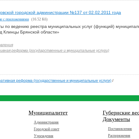
овской городской администрации №137 от 02.02.2011 года
ие с приложениями
(16.52 Кб)
ты по ведению реестра муниципальных услуг (функций) муниципаль
од Клинцы Брянской области»
вления
вная реформа (государственные и муниципальные услуги)
ативная реформа (государственные и муниципальные услуги)
/
Муниципалитет
Губернские ве
Документы
Администрация
Постановления
Городской совет
Распоряжения
Учреждения