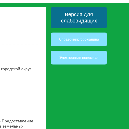
Версия для
слабовидящих
Справочник горожанина
Электронная приемная
городской округ
 «Предоставление
же земельных