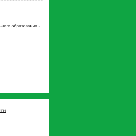
ного образования -
сти