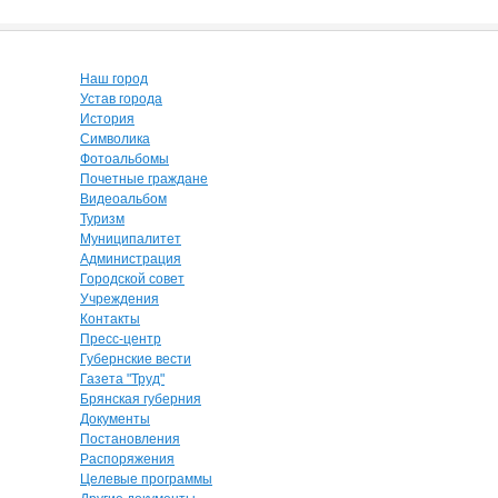
Наш город
Устав города
История
Символика
Фотоальбомы
Почетные граждане
Видеоальбом
Туризм
Муниципалитет
Администрация
Городской совет
Учреждения
Контакты
Пресс-центр
Губернские вести
Газета "Труд"
Брянская губерния
Документы
Постановления
Распоряжения
Целевые программы