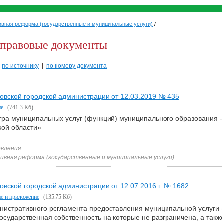
вная реформа (государственные и муниципальные услуги)
/
правовые документы
|
по источнику
|
по номеру документа
овской городской администрации от 12.03.2019 № 435
ие
(741.3 Кб)
ра муниципальных услуг (функций) муниципального образования - 
кой области»
вления
вная реформа (государственные и муниципальные услуги)
вской городской администрации от 12.07.2016 г. № 1682
е и приложение
(135.75 Кб)
нистративного регламента предоставления муниципальной услуги
государственная собственность на которые не разграничена, а так