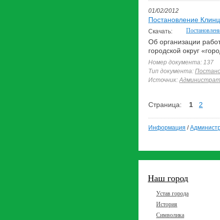
01/02/2012
Постановление Клинц
Постановлен
Скачать:
Об организации рабо
городской округ «гор
Номер документа: 137
Тип документа:
Постано
Источник:
Администрати
Страница:
1
2
Информация
/
Администр
Наш город
Устав города
История
Символика