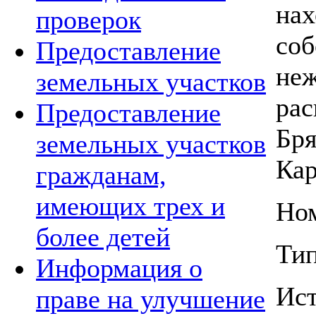
нах
проверок
соб
Предоставление
неж
земельных участков
рас
Предоставление
Бря
земельных участков
Кар
гражданам,
имеющих трех и
Ном
более детей
Тип
Информация о
Ис
праве на улучшение