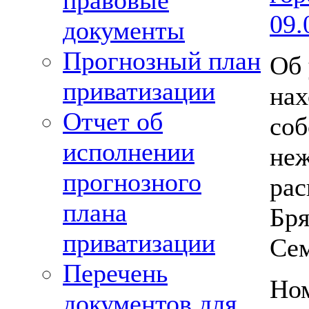
правовые
09.
документы
Прогнозный план
Об 
приватизации
нах
Отчет об
соб
исполнении
неж
прогнозного
рас
плана
Бря
приватизации
Сем
Перечень
Ном
документов для