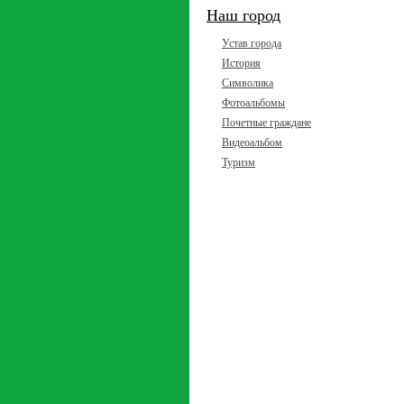
Наш город
Устав города
История
Символика
Фотоальбомы
Почетные граждане
Видеоальбом
Туризм