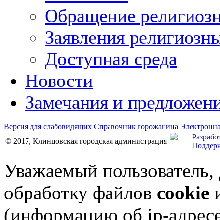
Обращение религиозн
Заявления религиозн
Доступная среда
Новости
Замечания и предложен
Версия для слабовидящих
Справочник горожанина
Электронна
Разрабо
© 2017, Клинцовская городская администрация
Поддерж
Уважаемый пользователь,
обработку файлов
cookie
и
(информацию об
ip-адрес