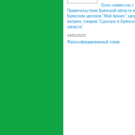
Ozon совместно с
Правительством Брянской области и
Брянским центром "Мой бизнес" зап
витрину товаров "Сделано в Брянск
области"
04/02/2025
Фальсифицированный товар