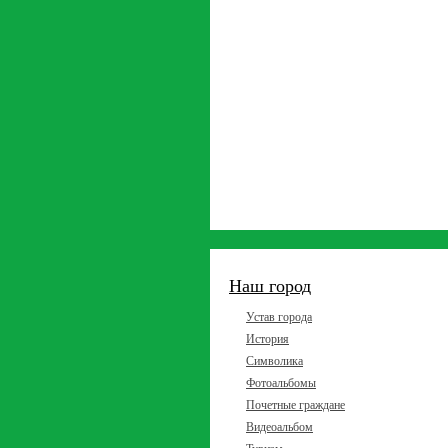
Наш город
Устав города
История
Символика
Фотоальбомы
Почетные граждане
Видеоальбом