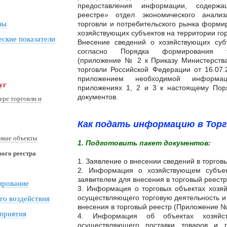
предоставления информации, содерж
реестре» отдел экономического анализа
зы
торговли и потребительского рынка форми
хозяйствующих субъектов на территории го
ские показатели
Внесение сведений о хозяйствующих суб
согласно Порядка формирования т
(приложение № 2 к Приказу Министерств
торговли Российской Федерации от 16.07
приложением необходимой информа
уг
приложениях 1, 2 и 3 к настоящему Пор
документов.
ере торговли и
Как подать информацию в Тор
овые объекты
1.
Подготовить пакет документов:
ого реестра
1. Заявление о внесении сведений в торгов
2. Информация о хозяйствующем субъек
заявителем для внесения в торговый реест
ирование
3. Информация о торговых объектах хозяй
осуществляющего торговую деятельность и
го воздействия
внесения в торговый реестр (Приложение №
приятия
4. Информация об объектах хозяйст
осуществляющего поставки товаров и 