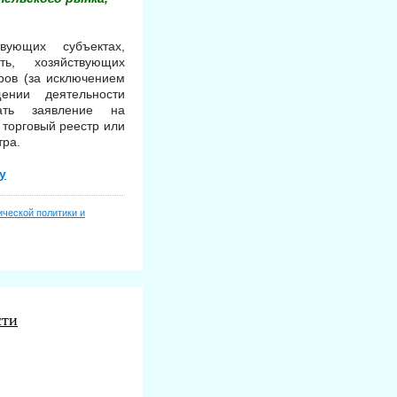
ующих субъектах,
ть, хозяйствующих
ров (за исключением
ении деятельности
ать заявление на
 торговый реестр или
тра.
у
ческой политики и
сти