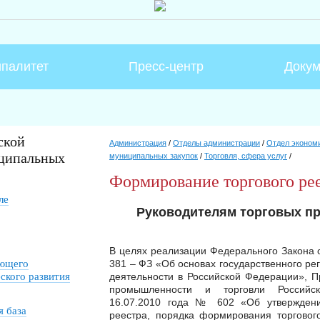
палитет
Пресс-центр
Доку
ской
Администрация
/
Отделы администрации
/
Отдел экономи
ципальных
муниципальных закупок
/
Торговля, сфера услуг
/
Формирование торгового ре
ле
Руководителям торговых п
В целях реализации Федерального Закона 
ающего
381 – ФЗ «Об основах государственного ре
ского развития
деятельности в Российской Федерации», П
промышленности и торговли Российс
16.07.2010 года № 602 «Об утвержден
 база
реестра, порядка формирования торговог