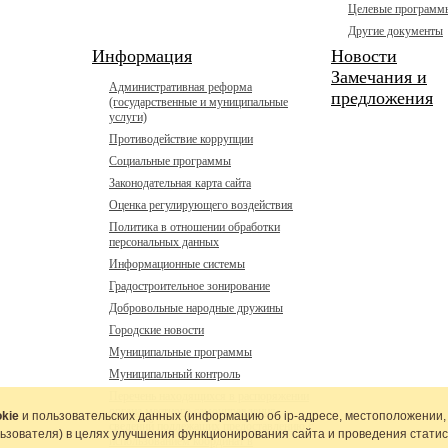
Целевые программ
Другие документы
Информация
Новости
Замечания и
Административная реформа
предложения
(государственные и муниципальные
услуги)
Противодействие коррупции
Социальные программы
Законодательная карта сайта
Оценка регулирующего воздействия
Политика в отношении обработки
персональных данных
Информационные системы
Градостроительное зонирование
Добровольные народные дружины
Городские новости
Муниципальные программы
Муниципальный контроль
Перечень находящихся в распоряжении
органа местного самоуправления
kie
и пользовательских данных (информацию об
ip-адресе
, местоположении,
сведений подлежащих предоставлению с
льзователя) в целях улучшения функционирования сайта и проведения статис
использованием координат в