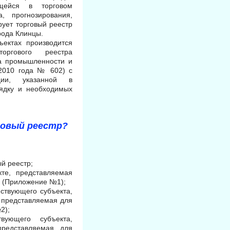
ащейся в торговом
, прогнозирования,
рует торговый реестр
рода Клинцы.
ъектах производится
оргового реестра
а промышленности и
.2010 года № 602) с
ции, указанной в
ядку и необходимых
говый реестр?
ый реестр;
те, представляемая
р (Приложение №1);
ствующего субъекта,
 представляемая для
2);
вующего субъекта,
представляемая для