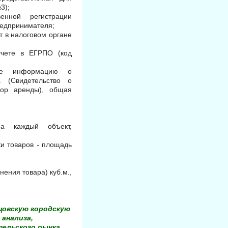
3);
енной регистрации
редпринимателя;
ет в налоговом органе
учете в ЕГРПО (код
щие информацию о
. (Свидетельство о
вор аренды), общая
на каждый объект,
ки товаров - площадь
ения товара) куб.м.,
цовскую городскую
анализа,
ельского рынка,