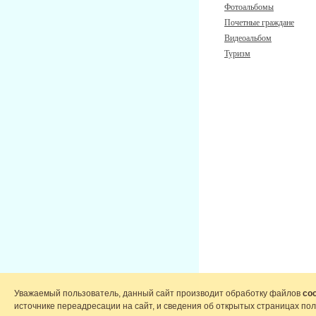
Фотоальбомы
Почетные граждане
Видеоальбом
Туризм
Уважаемый пользователь, данный сайт производит обработку файлов
coo
источнике переадресации на сайт, и сведения об открытых страницах по