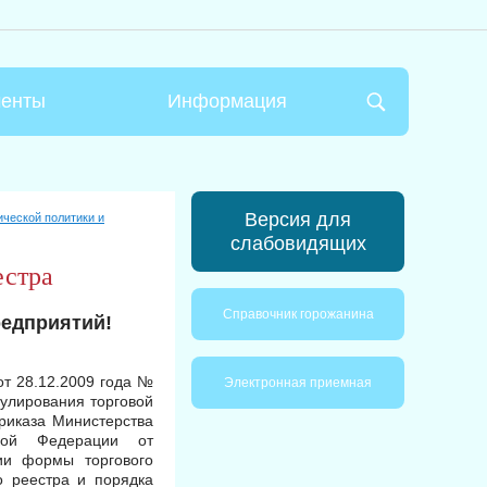
менты
Информация
Версия для
ческой политики и
слабовидящих
естра
Справочник горожанина
редприятий!
от 28.12.2009 года №
Электронная приемная
гулирования торговой
риказа Министерства
кой Федерации от
ии формы торгового
о реестра и порядка