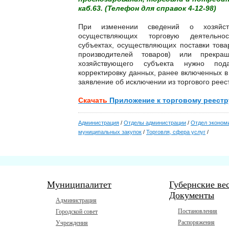
каб.63. (Телефон для справок 4-12-98)
При изменении сведений о хозяйств
осуществляющих торговую деятельнос
субъектах, осуществляющих поставки това
производителей товаров) или прекращ
хозяйствующего субъекта нужно под
корректировку данных, ранее включенных в
заявление об исключении из торгового реес
Скачать
Приложение к торговому реестр
Администрация
/
Отделы администрации
/
Отдел экономи
муниципальных закупок
/
Торговля, сфера услуг
/
Муниципалитет
Губернские ве
Документы
Администрация
Постановления
Городской совет
Распоряжения
Учреждения