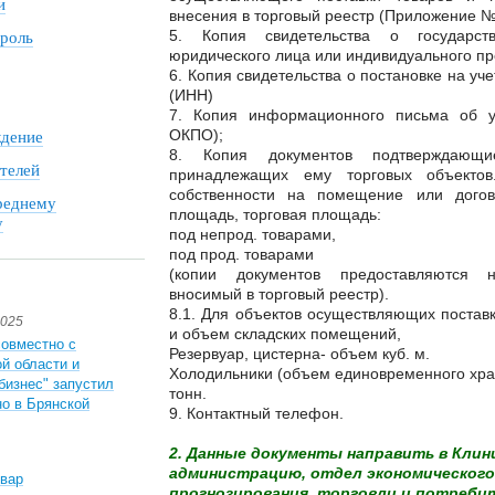
и
внесения в торговый реестр (Приложение №
5. Копия свидетельства о государств
роль
юридического лица или индивидуального п
6. Копия свидетельства о постановке на уч
(ИНН)
7. Копия информационного письма об 
ОКПО);
дение
8. Копия документов подтверждаю
телей
принадлежащих ему торговых объектов
собственности на помещение или дого
реднему
площадь, торговая площадь:
у
под непрод. товарами,
под прод. товарами
(копии документов предоставляются 
вносимый в торговый реестр).
8.1. Для объектов осуществляющих постав
2025
и объем складских помещений,
совместно с
Резервуар, цистерна- объем куб. м.
й области и
Холодильники (объем единовременного хран
бизнес" запустил
тонн.
но в Брянской
9. Контактный телефон.
2. Данные документы направить в Клин
администрацию, отдел экономического 
вар
прогнозирования, торговли и потребит