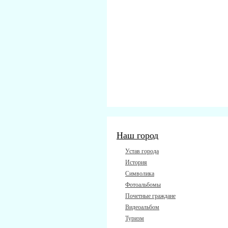
Наш город
Устав города
История
Символика
Фотоальбомы
Почетные граждане
Видеоальбом
Туризм