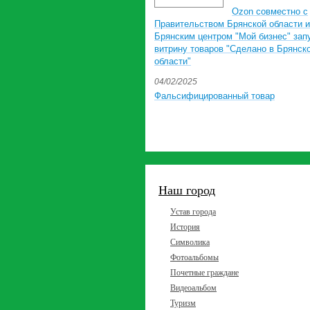
Ozon совместно с
Правительством Брянской области и
Брянским центром "Мой бизнес" зап
витрину товаров "Сделано в Брянск
области"
04/02/2025
Фальсифицированный товар
Наш город
Устав города
История
Символика
Фотоальбомы
Почетные граждане
Видеоальбом
Туризм