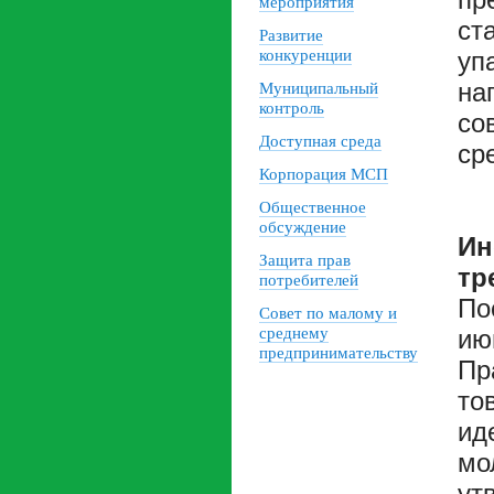
мероприятия
ст
Развитие
конкуренции
уп
на
Муниципальный
контроль
со
Доступная среда
ср
Корпорация МСП
Общественное
обсуждение
Ин
Защита прав
тр
потребителей
По
Совет по малому и
среднему
ию
предпринимательству
Пр
то
ид
мо
ут