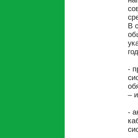
со
ср
В 
об
ук
год
- 
си
об
– 
- 
ка
си