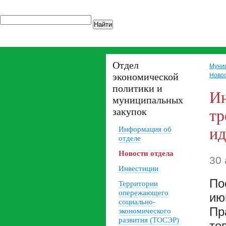
Найти
Отдел
Муни
экономической
Новос
политики и
Ин
муниципальных
закупок
тр
Информация об
ид
отделе
Новости отдела
30 
Инвестиции
По
Территории
опережающего
ию
социально-
Пр
экономического
развития (ТОСЭР)
то