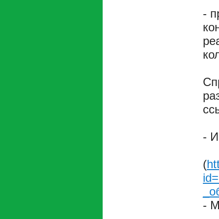
- 
ко
ре
ко
Сп
ра
сс
- 
(
ht
id
_о
- 