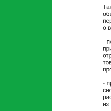
Та
об
пе
о 
- 
пр
от
то
пр
- 
си
ра
из