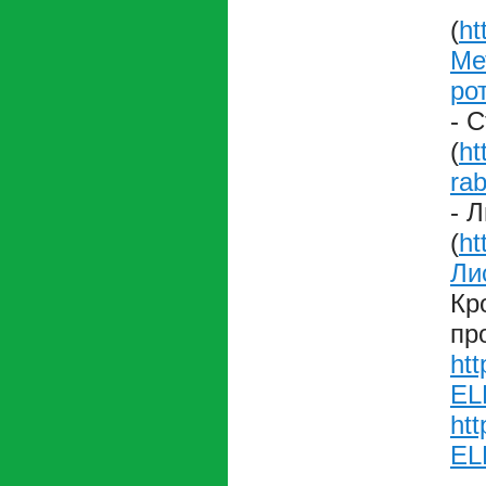
(
ht
Ме
ро
- 
(
ht
ra
- 
(
ht
Ли
Кр
пр
htt
EL
htt
EL