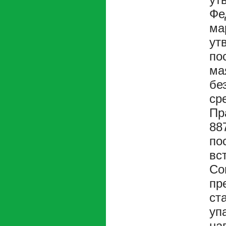
Фе
ма
ут
по
ма
бе
ср
Пр
88
по
вс
Со
пр
ст
уп
на