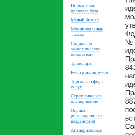
Нормативно-
ид
правовая база
мо
Малый бизнес
ут
Муниципальные
Фе
заказы
№ 
Социально-
экономические
ид
показатели
Пр
Транспорт
84
Реестр маршрутов
на
Торговля, сфера
ид
услуг
Пр
Стратегическое
88
планирование
по
Оценка
регулирующего
вс
воздействия
Со
Антикризисные
пр