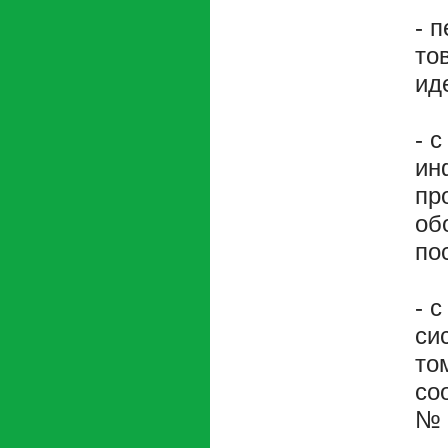
- 
то
ид
- 
ин
пр
об
по
- 
си
то
со
№ 