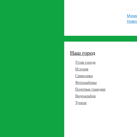
Муни
Новос
Наш город
Устав города
История
Символика
Фотоальбомы
Почетные граждане
Видеоальбом
Туризм