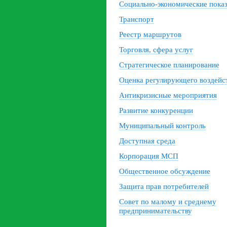
Социально-экономические пока
Транспорт
Реестр маршрутов
Торговля, сфера услуг
Стратегическое планирование
Оценка регулирующего воздейс
Антикризисные мероприятия
Развитие конкуренции
Муниципальный контроль
Доступная среда
Корпорация МСП
Общественное обсуждение
Защита прав потребителей
Совет по малому и среднему
предпринимательству