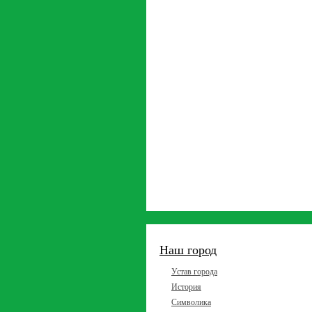
Наш город
Устав города
История
Символика