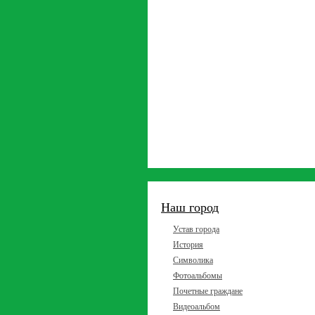
Наш город
Устав города
История
Символика
Фотоальбомы
Почетные граждане
Видеоальбом