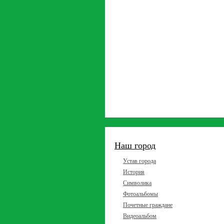
Наш город
Устав города
История
Символика
Фотоальбомы
Почетные граждане
Видеоальбом