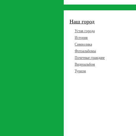
Наш город
Устав города
История
Символика
Фотоальбомы
Почетные граждане
Видеоальбом
Туризм