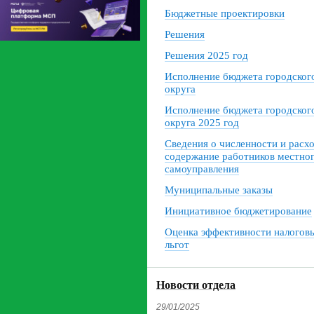
Бюджетные проектировки
Решения
Решения 2025 год
Исполнение бюджета городског
округа
Исполнение бюджета городског
округа 2025 год
Сведения о численности и расх
содержание работников местно
самоуправления
Муниципальные заказы
Инициативное бюджетирование
Оценка эффективности налогов
льгот
Новости отдела
29/01/2025