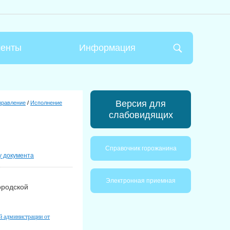
менты
Информация
Версия для
правление
/
Исполнение
слабовидящих
Справочник горожанина
у документа
Электронная приемная
ородской
й администрации от