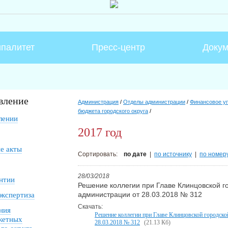
палитет
Пресс-центр
Доку
вление
Администрация
/
Отделы администрации
/
Финансовое у
бюджета городского округа
/
лении
2017 год
е акты
Сортировать:
по дате
|
по источнику
|
по номер
28/03/2018
нтии
Решение коллегии при Главе Клинцовской г
администрации от 28.03.2018 № 312
экспертиза
Скачать:
ния
Решение коллегии при Главе Клинцовской городско
жетных
28.03.2018 № 312
(21.13 Кб)