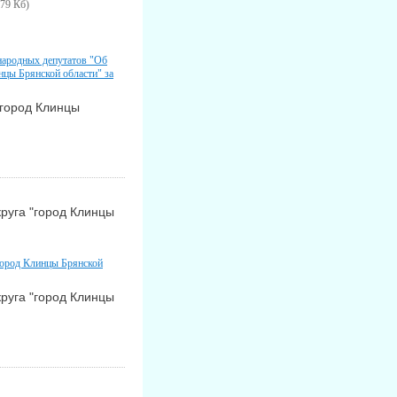
.79 Кб)
народных депутатов "Об
нцы Брянской области" за
"город Клинцы
руга "город Клинцы
город Клинцы Брянской
руга "город Клинцы