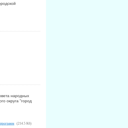
ородской
овета народных
го округа "город
 программ
(214.5 Кб)