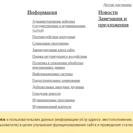
Другие документы
Информация
Новости
Замечания и
Административная реформа
предложения
(государственные и муниципальные
услуги)
Противодействие коррупции
Социальные программы
Законодательная карта сайта
Оценка регулирующего воздействия
Политика в отношении обработки
персональных данных
Информационные системы
Градостроительное зонирование
Добровольные народные дружины
Городские новости
Муниципальные программы
Муниципальный контроль
Перечень находящихся в распоряжении
органа местного самоуправления
kie
и пользовательских данных (информацию об
ip-адресе
, местоположении,
сведений подлежащих предоставлению с
льзователя) в целях улучшения функционирования сайта и проведения статис
использованием координат в
соответствии с распоряжением