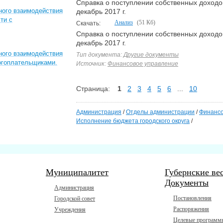
Справка о поступлении собственных доходо
ного взаимодействия
декабрь 2017 г.
ти с
Анализ
(51 Кб)
Скачать:
Справка о поступлении собственных доходо
декабрь 2017 г.
ного взаимодействия
Тип документа:
Другие документы
логоплательщиками.
Источник:
Финансовое управление
Страница:
1
2
3
4
5
6
...
10
Администрация
/
Отделы администрации
/
Финансо
Исполнение бюджета городского округа
/
Муниципалитет
Губернские ве
Документы
Администрация
Постановления
Городской совет
Распоряжения
Учреждения
Целевые программ