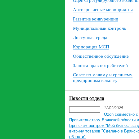
Оценка регулирующего воздейс
Антикризисные мероприятия
Развитие конкуренции
Муниципальный контроль
Доступная среда
Корпорация МСП
Общественное обсуждение
Защита прав потребителей
Совет по малому и среднему
предпринимательству
Новости отдела
12/02/2025
Ozon совместно с
Правительством Брянской области и
Брянским центром "Мой бизнес" зап
витрину товаров "Сделано в Брянск
области"