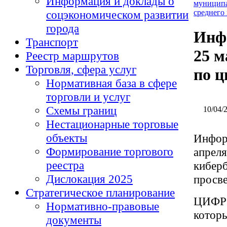
Информация и доклады о
муниципа
соцэкономическом развитии
среднего
города
Инфо
Транспорт
25 м
Реестр маршрутов
Торговля, сфера услуг
по ц
Нормативная база в сфере
торговли и услуг
Схемы границ
10/04/2
Нестационарные торговые
объекты
Информ
Формирование торгового
апреля
реестра
киберб
Дислокация 2025
просве
Стратегическое планирование
ЦИФРО
Нормативно-правовые
котор
документы