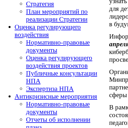
узнать
Стратегия
для де
План мероприятий по
лидер
реализации Стратегии
в буду
Оценка регулирующего
воздействия
Инфор
Нормативно-правовые
апреля
документы
киберб
Оценка регулирующего
просве
воздействия проектов
Орган
Публичные консультации
Минпр
НПА
партн
Экспертиза НПА
сферы
Антикризисные мероприятия
Нормативно-правовые
В рамк
документы
состоя
Отчеты об исполнении
педаго
плана