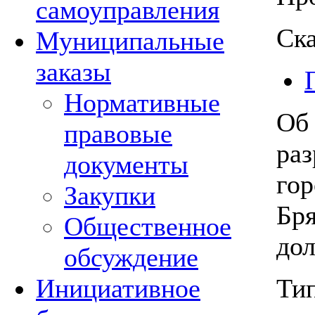
самоуправления
Ска
Муниципальные
заказы
Нормативные
Об
правовые
раз
документы
гор
Закупки
Бря
Общественное
до
обсуждение
Ти
Инициативное