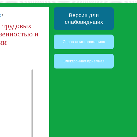
Версия для
и
/
слабовидящих
, трудовых
твенностью и
ии
Справочник горожанина
Электронная приемная