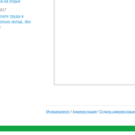
ка на отдых
2017
лате труда в
олько оклад, без
т
Муниципалитет
/
Администрация
/
Отделы администраци