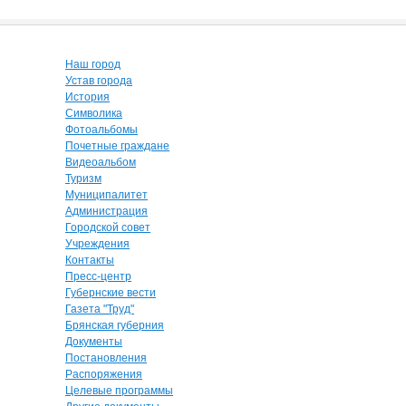
Наш город
Устав города
История
Символика
Фотоальбомы
Почетные граждане
Видеоальбом
Туризм
Муниципалитет
Администрация
Городской совет
Учреждения
Контакты
Пресс-центр
Губернские вести
Газета "Труд"
Брянская губерния
Документы
Постановления
Распоряжения
Целевые программы