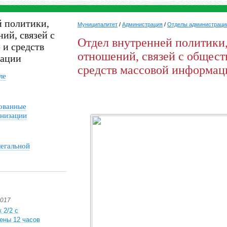
й политики,
Муниципалитет
/
Администрация
/
Отделы администраци
ий, связей с
Отдел внутренней политики
 и средств
отношений, связей с общес
мации
средств массовой информац
ле
ованные
анизации
егальной
2017
 2/2 с
ены 12 часов