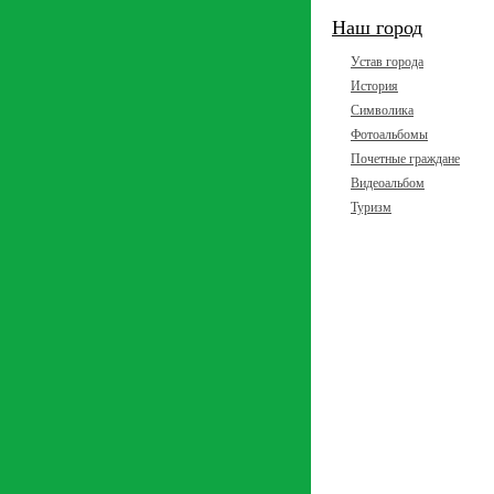
Наш город
Устав города
История
Символика
Фотоальбомы
Почетные граждане
Видеоальбом
Туризм