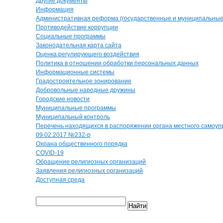
Другие документы
Информация
Административная реформа (государственные и муниципальные 
Противодействие коррупции
Социальные программы
Законодательная карта сайта
Оценка регулирующего воздействия
Политика в отношении обработки персональных данных
Информационные системы
Градостроительное зонирование
Добровольные народные дружины
Городские новости
Муниципальные программы
Муниципальный контроль
Перечень находящихся в распоряжении органа местного самоуп
09.02.2017 №232-р
Охрана общественного порядка
COVID-19
Обращение религиозных организаций
Заявления религиозных организаций
Доступная среда
Найти