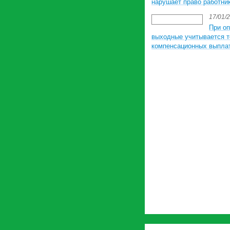
нарушает право работни
17/01/
При оп
выходные учитывается т
компенсационных выпла