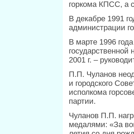
горкома КПСС, а с
В декабре 1991 г
администрации го
В марте 1996 год
государственной н
2001 г. – руково
П.П. Чуланов нео
и городского Сов
исполкома горсов
партии.
Чуланов П.П. наг
медалями: «За во
летия со дня рож