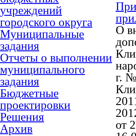
При
учреждений
при
городского округа
О в
Муниципальные
доп
задания
Кли
Отчеты о выполнении
нар
муниципального
г. 
задания
Кли
Бюджетные
201
проектировки
201
Решения
от 
Архив