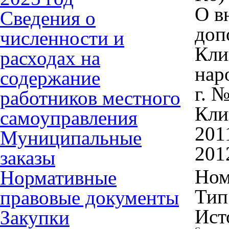
О в
Сведения о
доп
численности и
Кли
расходах на
нар
содержание
г. 
работников местного
Кли
самоуправления
201
Муниципальные
201
заказы
Ном
Нормативные
Тип
правовые документы
Ист
Закупки