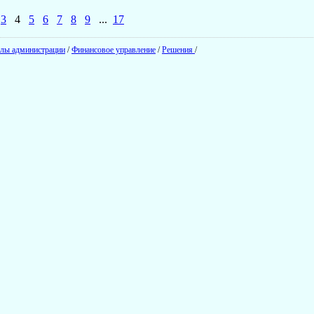
3
4
5
6
7
8
9
...
17
лы администрации
/
Финансовое управление
/
Решения
/