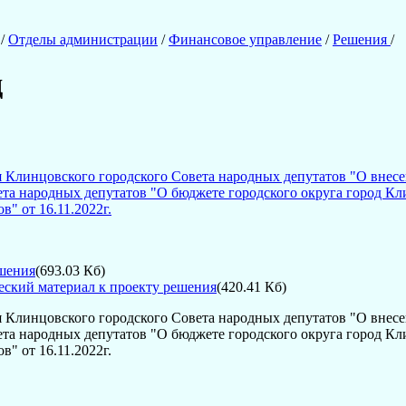
/
Отделы администрации
/
Финансовое управление
/
Решения
/
д
 Клинцовского городского Совета народных депутатов "О внес
ета народных депутатов "О бюджете городского округа город Кл
в" от 16.11.2022г.
шения
(693.03 Кб)
ский материал к проекту решения
(420.41 Кб)
 Клинцовского городского Совета народных депутатов "О внес
ета народных депутатов "О бюджете городского округа город Кл
в" от 16.11.2022г.