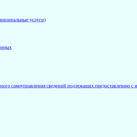
униципальные услуги)
анных
тного самоуправления сведений подлежащих предоставлению с и