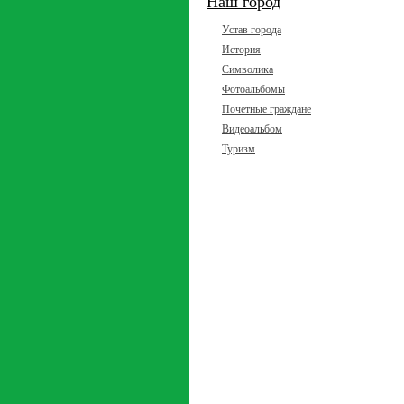
Наш город
Устав города
История
Символика
Фотоальбомы
Почетные граждане
Видеоальбом
Туризм