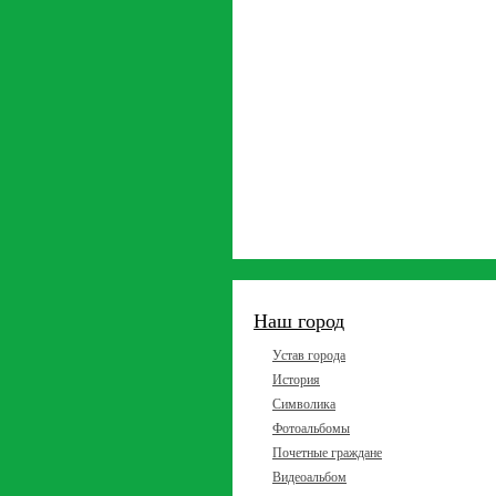
Наш город
Устав города
История
Символика
Фотоальбомы
Почетные граждане
Видеоальбом