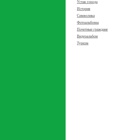
Устав города
История
Символика
Фотоальбомы
Почетные граждане
Видеоальбом
Туризм