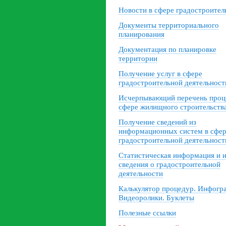
Новости в сфере градостроител
Документы территориального
планирования
Документация по планировке
территории
Получение услуг в сфере
градостроительной деятельност
Исчерпывающий перечень проц
сфере жилищного строительств
Получение сведений из
информационных систем в сфе
градостроительной деятельност
Статистическая информация и 
сведения о градостроительной
деятельности
Калькулятор процедур. Инфогр
Видеоролики. Буклеты
Полезные ссылки