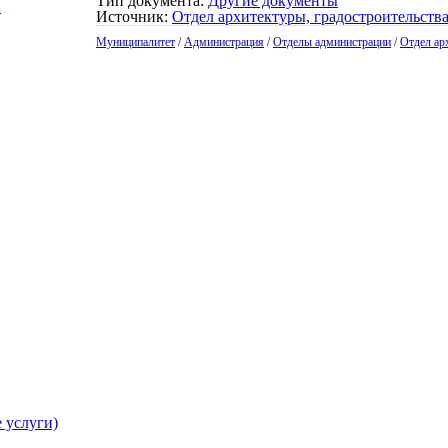
Тип документа:
Другие документы
О
Источник:
Отдел архитектуры, градостроительств
Муниципалитет
/
Администрация
/
Отделы администрации
/
Отдел ар
 услуги)