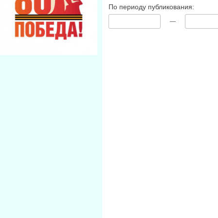
По периоду публикования:
—