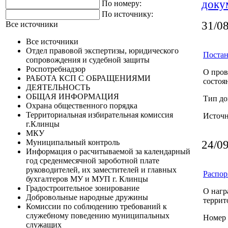
доку
По номеру:
По источнику:
31/0
Все источники
Все источники
Отдел правовой экспертизы, юридического
Постан
сопровождения и судебной защиты
Роспотребнадзор
О пров
РАБОТА КСП С ОБРАЩЕНИЯМИ
состоя
ДЕЯТЕЛЬНОСТЬ
ОБЩАЯ ИНФОРМАЦИЯ
Тип до
Охрана общественного порядка
Территориальная избирательная комиссия
Источ
г.Клинцы
МКУ
Муниципальный контроль
24/0
Информация о расчитываемой за календарный
год среденмесячной зароботной плате
руководителей, их заместителей и главных
Распор
бухгалтеров МУ и МУП г. Клинцы
Градостроительное зонирование
О нагр
Добровольные народные дружины
террит
Комиссии по соблюдению требований к
служебному поведению муниципальных
Номер 
служащих