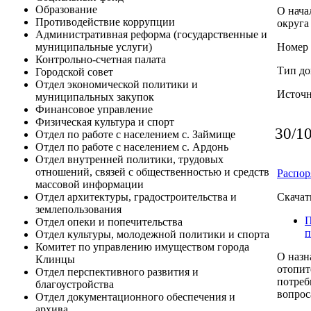
Образование
О нача
Противодействие коррупции
округа
Административная реформа (государственные и
Номер 
муниципальные услуги)
Контрольно-счетная палата
Тип до
Городской совет
Отдел экономической политики и
Источ
муниципальных закупок
Финансовое управление
Физическая культура и спорт
30/1
Отдел по работе с населением с. Займище
Отдел по работе с населением с. Ардонь
Отдел внутренней политики, трудовых
отношений, связей с общественностью и средств
Распор
массовой информации
Скачат
Отдел архитектуры, градостроительства и
землепользования
П
Отдел опеки и попечительства
п
Отдел культуры, молодежной политики и спорта
Комитет по управлению имуществом города
О назн
Клинцы
отопит
Отдел перспективного развития и
потреб
благоустройства
вопрос
Отдел документационного обеспечения и
архива