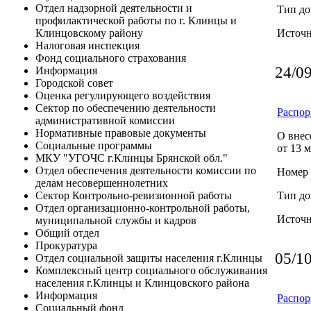
Отдел надзорной деятельности и
Тип до
профилактической работы по г. Клинцы и
Источ
Клинцовскому району
Налоговая инспекция
Фонд социального страхования
24/0
Информация
Городской совет
Оценка регулирующего воздействия
Сектор по обеспечению деятельности
Распор
административной комиссии
Нормативные правовые документы
О внес
Социальные программы
от 13 м
МКУ "УГОЧС г.Клинцы Брянской обл."
Отдел обеспечения деятельности комиссии по
Номер 
делам несовершеннолетних
Тип до
Сектор Контрольно-ревизионной работы
Отдел организационно-контрольной работы,
Источ
муниципальной службы и кадров
Общий отдел
Прокуратура
05/1
Отдел социальной защиты населения г.Клинцы
Комплексный центр социального обслуживания
населения г.Клинцы и Клинцовского района
Информация
Распор
Социальный фонд