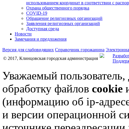
использованием координат в соответствии с распо
Охрана общественного порядка
COVID-19
Обращение религиозных организаций
Заявления религиозных организаций
Доступная среда
Новости
Замечания и предложения
Версия для слабовидящих
Справочник горожанина
Электронна
Разрабо
© 2017, Клинцовская городская администрация
Поддерж
Уважаемый пользователь,
обработку файлов
cookie
и
(информацию об
ip-адрес
и версии операционной си
источнике переадресации н