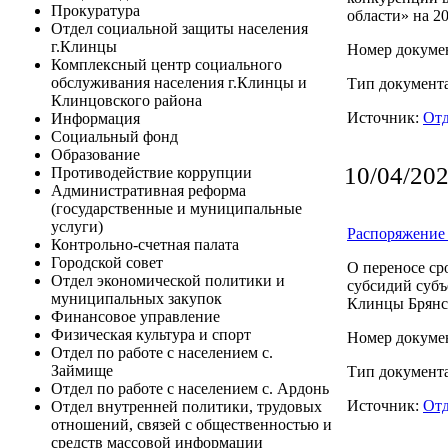
Прокуратура
области» на 2
Отдел социальной защиты населения
г.Клинцы
Номер докумен
Комплексный центр социального
обслуживания населения г.Клинцы и
Тип документ
Клинцовского района
Источник:
Отд
Информация
Социальный фонд
Образование
10/04/20
Противодействие коррупции
Административная реформа
(государственные и муниципальные
услуги)
Распоряжение 
Контрольно-счетная палата
Городской совет
О переносе ср
Отдел экономической политики и
субсидий субъ
муниципальных закупок
Клинцы Брянск
Финансовое управление
Физическая культура и спорт
Номер докумен
Отдел по работе с населением с.
Займище
Тип документ
Отдел по работе с населением с. Ардонь
Источник:
Отд
Отдел внутренней политики, трудовых
отношений, связей с общественностью и
средств массовой информации