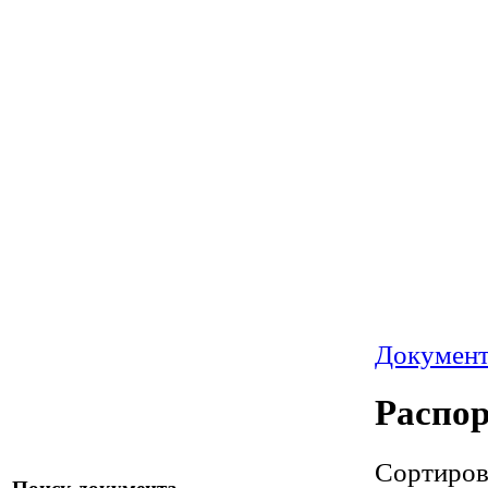
Докумен
Распо
Сортиро