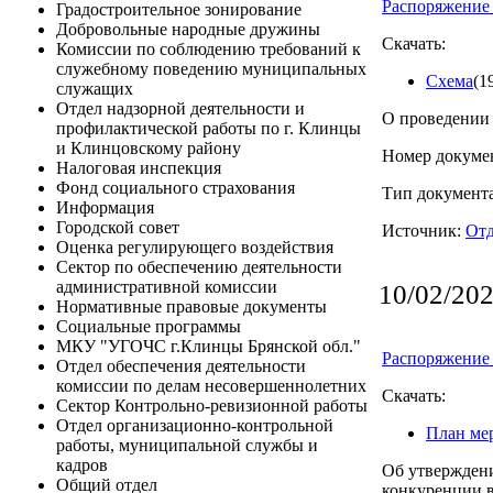
Распоряжение 
Градостроительное зонирование
Добровольные народные дружины
Скачать:
Комиссии по соблюдению требований к
служебному поведению муниципальных
Схема
(1
служащих
Отдел надзорной деятельности и
О проведении 
профилактической работы по г. Клинцы
и Клинцовскому району
Номер докумен
Налоговая инспекция
Фонд социального страхования
Тип документ
Информация
Городской совет
Источник:
Отд
Оценка регулирующего воздействия
Сектор по обеспечению деятельности
административной комиссии
10/02/20
Нормативные правовые документы
Социальные программы
МКУ "УГОЧС г.Клинцы Брянской обл."
Распоряжение 
Отдел обеспечения деятельности
комиссии по делам несовершеннолетних
Скачать:
Сектор Контрольно-ревизионной работы
Отдел организационно-контрольной
План ме
работы, муниципальной службы и
кадров
Об утвержден
Общий отдел
конкуренции 