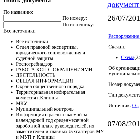
Поиск документа
документ
По названию:
26/07/20
По номеру:
По источнику:
Все источники
Распоряжение 
Все источники
Скачать:
Отдел правовой экспертизы,
юридического сопровождения и
Схема
(2
судебной защиты
Роспотребнадзор
Об организаци
РАБОТА КСП С ОБРАЩЕНИЯМИ
муниципальног
ДЕЯТЕЛЬНОСТЬ
ОБЩАЯ ИНФОРМАЦИЯ
Номер докумен
Охрана общественного порядка
Территориальная избирательная
Тип документ
комиссия г.Клинцы
МКУ
Источник:
Отд
Муниципальный контроль
Информация о расчитываемой за
календарный год среденмесячной
07/08/20
зароботной плате руководителей, их
заместителей и главных бухгалтеров МУ
и МУП г. Клинцы