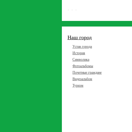
Наш город
Устав города
История
Символика
Фотоальбомы
Почетные граждане
Видеоальбом
Туризм