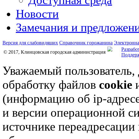
Доступная среда
Новости
Замечания и предложен
Версия для слабовидящих
Справочник горожанина
Электронна
Разрабо
© 2017, Клинцовская городская администрация
Поддерж
Уважаемый пользователь,
обработку файлов
cookie
и
(информацию об
ip-адрес
и версии операционной си
источнике переадресации н