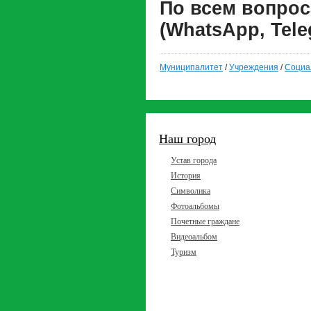
По всем вопрос
(WhatsApp, Tele
Муниципалитет
/
Учреждения
/
Социа
Наш город
Устав города
История
Символика
Фотоальбомы
Почетные граждане
Видеоальбом
Туризм