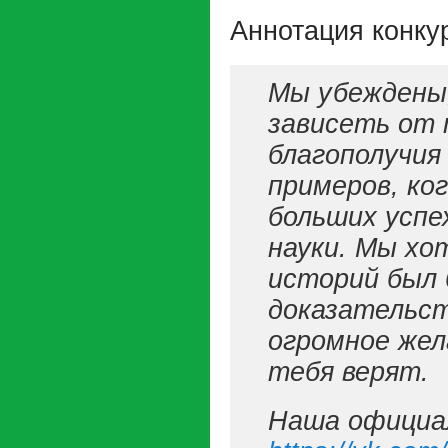
Аннотация конку
Мы убеждены,
зависеть от 
благополучия
примеров, ко
больших успе
науки. Мы х
историй был 
доказательст
огромное жел
тебя верят.
Наша официал