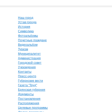
Наш город
Устав города
История
Символика
Фотоальбомы
Почетные граждане
Видеоальбом
Туризм
Муниципалитет
Администрация
Городской совет
Учреждения
Контакты
Пресс-центр
Губернские вести
Газета "Труд"
Брянская губерния
Документы
Постановления
Распоряжения
Целевые программы