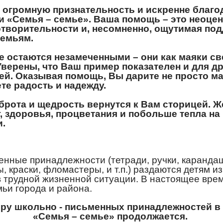
огромную признательность и искренне благо
ии «Семья – семье». Ваша помощь – это неоце
отворительности и, несомненно, ощутимая по
емьям.
 остаются незамеченными – они как маяки све
Уверены, что Ваш пример показателен и для д
ей. Оказывая помощь, Вы дарите не просто м
ете радость и надежду.
брота и щедрость вернутся к Вам сторицей. 
г, здоровья, процветания и побольше тепла н
и.
нные принадлежности (тетради, ручки, карандаш
, краски, фломастеры, и т.п.) раздаются детям и
в трудной жизненной ситуации. В настоящее вре
мьи города и района.
ору школьно - письменных принадлежностей в
«Семья – семье» продолжается.