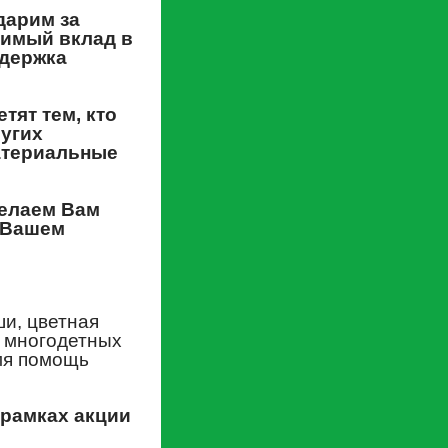
дарим за
нимый вклад в
ддержка
тят тем, кто
ругих
атериальные
Желаем Вам
а Вашем
и, цветная
з многодетных
мя помощь
 рамках акции