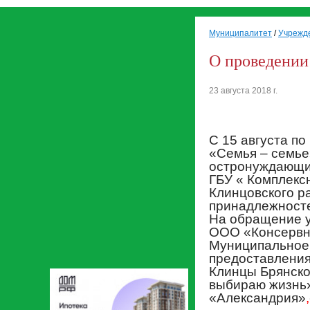
Муниципалитет
/
Учрежд
О проведении
23 августа 2018 г.
С 15 августа по
«Семья – семье
остронуждающи
ГБУ « Комплекс
Клинцовского р
принадлежносте
На обращение у
ООО «Консервн
Муниципальное
предоставления
Клинцы Брянско
выбираю жизнь
«Александрия»
,