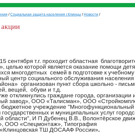
ения
/
Социальная защита населения г.Клинцы
/
Новости
/
 акции
 15 сентября т.г. проходит областная
благотворит
», целью которой является оказание помощи детя
хся многодетных
семей в подготовке к учебному 
ный центр социального обслуживания населения 
айона»
организован пункт сбора школьно - пись
й, вещей,
обуви и т.д.
же откликнулись граждане города, организации 
ый завод», ООО «Талисман», ООО «Стройкомпле
 бюджетное учреждение "Многофункциональный
 государственных и муниципальных услуг городск
й области", И П Дубенец В.В., Волонтёрское дви
», ООО «Спецмонтаж», Типография
«Клинцовская ТШ ДОСААФ России»
.