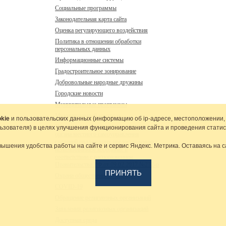
Социальные программы
Законодательная карта сайта
Оценка регулирующего воздействия
Политика в отношении обработки
персональных данных
Информационные системы
Градостроительное зонирование
Добровольные народные дружины
Городские новости
Муниципальные программы
Муниципальный контроль
kie
и пользовательских данных (информацию об
ip-адресе
, местоположении,
Перечень находящихся в распоряжении
льзователя) в целях улучшения функционирования сайта и проведения статис
органа местного самоуправления
сведений подлежащих предоставлению с
вышения удобства работы на сайте и сервис Яндекс. Метрика. Оставаясь на с
использованием координат в
соответствии с распоряжением
Правительства РФ от 09.02.2017 №232-р
ПРИНЯТЬ
Охрана общественного порядка
COVID-19
Обращение религиозных организаций
Заявления религиозных организаций
Доступная среда