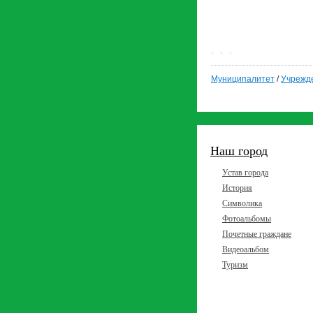
Муниципалитет
/
Учрежд
Наш город
Устав города
История
Символика
Фотоальбомы
Почетные граждане
Видеоальбом
Туризм