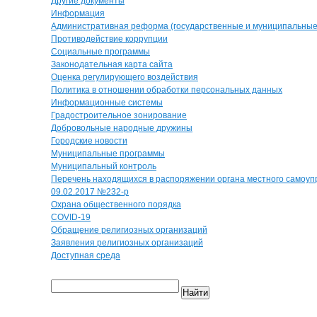
Другие документы
Информация
Административная реформа (государственные и муниципальные 
Противодействие коррупции
Социальные программы
Законодательная карта сайта
Оценка регулирующего воздействия
Политика в отношении обработки персональных данных
Информационные системы
Градостроительное зонирование
Добровольные народные дружины
Городские новости
Муниципальные программы
Муниципальный контроль
Перечень находящихся в распоряжении органа местного самоуп
09.02.2017 №232-р
Охрана общественного порядка
COVID-19
Обращение религиозных организаций
Заявления религиозных организаций
Доступная среда
Найти