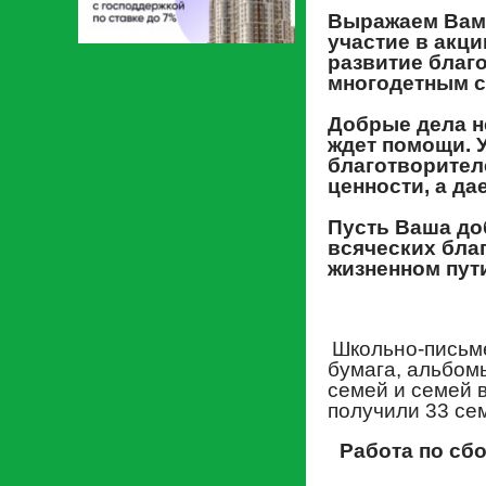
Выражаем Вам 
участие в акц
развитие благ
многодетным с
Добрые дела не
ждет помощи. 
благотворител
ценности, а да
Пусть Ваша до
всяческих бла
жизненном пут
Школьно-письме
бумага, альбомы
семей и семей 
получили 33 се
Работа по сб