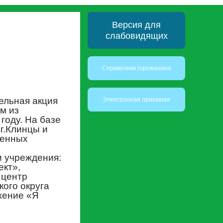
Версия для
слабовидящих
Справочник горожанина
ельная акция
Электронная приемная
м из
году. На базе
г.Клинцы и
менных
и учреждения:
кт»,
 центр
ого округа
жение «Я