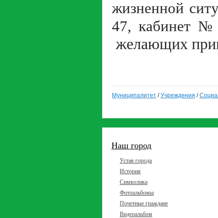
жизненной ситу
47, кабинет 
желающих прин
Муниципалитет
/
Учреждения
/
Социа
Наш город
Устав города
История
Символика
Фотоальбомы
Почетные граждане
Видеоальбом