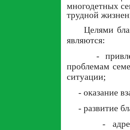
многодетных се
трудной жизнен
Целями благот
являются:
- привлечен
проблемам семе
ситуации;
- оказание вз
- развитие бла
- адресная 