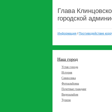
Глава Клинцовск
городской а
Информация
/
Противодействие корр
Наш город
Устав города
История
Символика
Фотоальбомы
Почетные граждане
Видеоальбом
Туризм