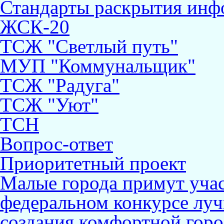
Стандарты раскрытия ин
ЖСК-20
ТСЖ "Светлый путь"
МУП "Коммунальщик"
ТСЖ "Радуга"
ТСЖ "Уют"
ТСН
Вопрос-ответ
Приоритетный проект
Малые города примут учас
федеральном конкурсе лу
создания комфортной горо