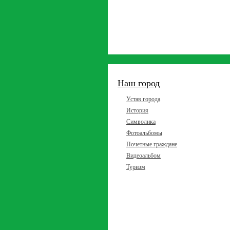
Наш город
Устав города
История
Символика
Фотоальбомы
Почетные граждане
Видеоальбом
Туризм