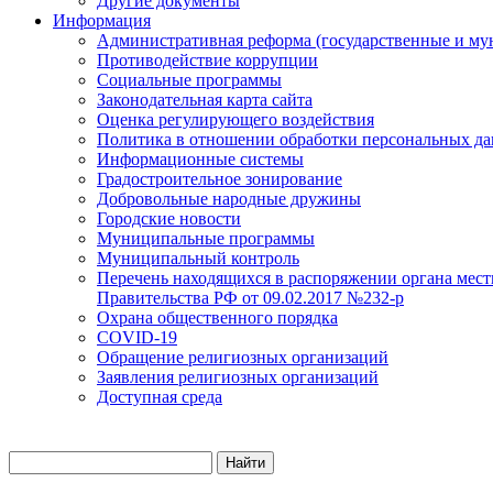
Другие документы
Информация
Административная реформа (государственные и му
Противодействие коррупции
Социальные программы
Законодательная карта сайта
Оценка регулирующего воздействия
Политика в отношении обработки персональных д
Информационные системы
Градостроительное зонирование
Добровольные народные дружины
Городские новости
Муниципальные программы
Муниципальный контроль
Перечень находящихся в распоряжении органа мест
Правительства РФ от 09.02.2017 №232-р
Охрана общественного порядка
COVID-19
Обращение религиозных организаций
Заявления религиозных организаций
Доступная среда
Найти