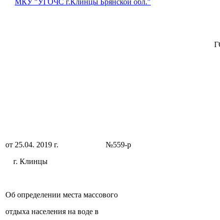
МКУ "УГОЧС г.Клинцы Брянской обл."
Г
от 25.04. 2019 г. №559-р
г. Клинцы
Об определении места массового
отдыха населения на воде в