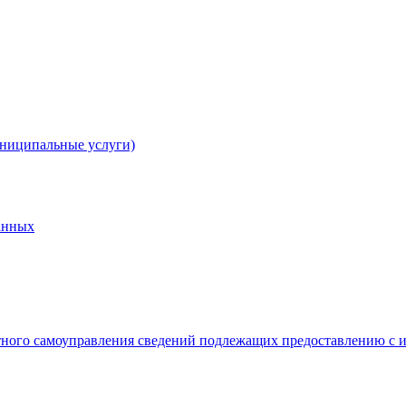
униципальные услуги)
анных
тного самоуправления сведений подлежащих предоставлению с и