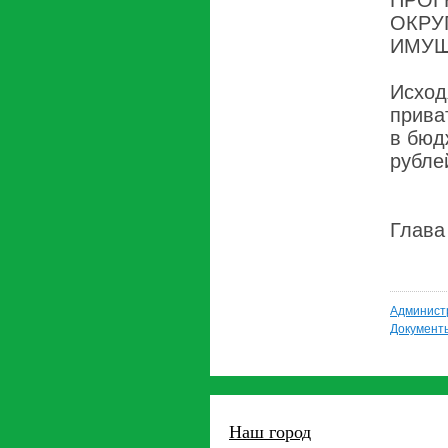
ПРОГ
ОКРУ
ИМУЩ
Исход
прива
в бюд
рубле
Г
О.
Админист
Документ
Наш город