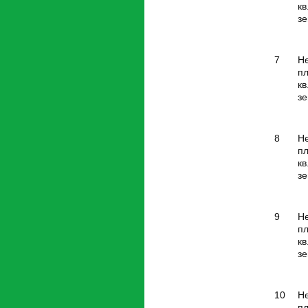
кв
зе
7
Н
п
кв
зе
8
Н
п
кв
зе
9
Н
п
кв
зе
10
Н
п