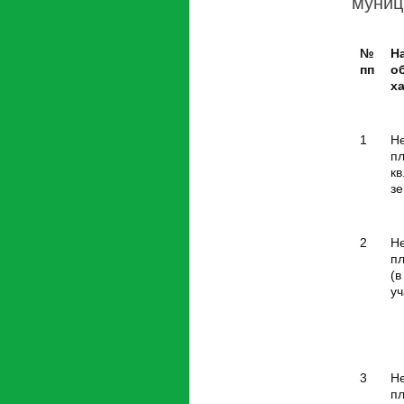
муниц
№
Н
пп
об
х
1
Н
п
кв
зе
2
Н
пл
(в
уч
3
Н
пл