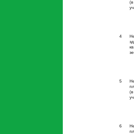
(в
уч
4
Н
з
кв
зе
5
Н
пл
(в
уч
6
Н
п