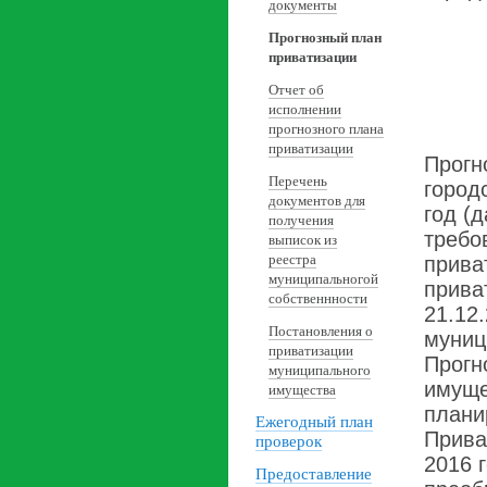
документы
Прогнозный план
приватизации
Отчет об
исполнении
прогнозного плана
приватизации
Прогн
Перечень
город
документов для
год (
получения
требо
выписок из
реестра
прива
муниципальногой
прива
собственнности
21.12
Постановления о
муниц
приватизации
Прогн
муниципального
имуще
имущества
планир
Ежегодный план
Прива
проверок
2016 
Предоставление