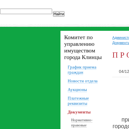
Найти
Комитет по
Админист
управлению
Документ
имуществом
П Р 
города Клинцы
График приема
04/12
граждан
Новости отдела
Аукционы
Платежные
реквизиты
Документы
пр
Нормативно-
правовые
город