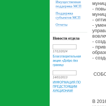
Имущественная
муниц
поддержка МСП
- пов
Поддержка
муниц
субъектов МСП
- опт
- уме
Отчеты
управ
вовле
Новости отдела
- соз
- при
17/12/2024
образ
Благотворительная
- соз
акции «Добро без
границ»
СОБС
14/01/2013
ИНФОРМАЦИЯ ПО
ПРЕДСТОЯЩИМ
АУКЦИОНАМ!
В 201