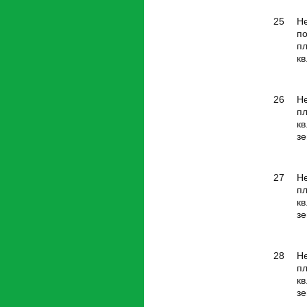
25
Н
п
п
кв
26
Н
п
кв
зе
27
Н
п
кв
зе
28
Н
п
кв
зе