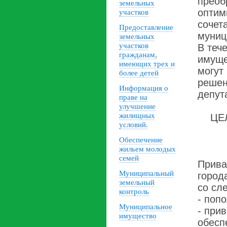
преоб
земельных
оптим
участков
сочет
Предоставление
муниц
земельных
участков
В теч
гражданам,
имуще
имеющих трех и
могут
более детей
решен
Информация о
депут
праве на
улучшение
жилищных
ЦЕ
условий.
Обеспечение
жильем молодых
семей
Прива
Муниципальный
город
земельный
со сл
контроль
- поп
Муниципальное
- при
имущество
обесп