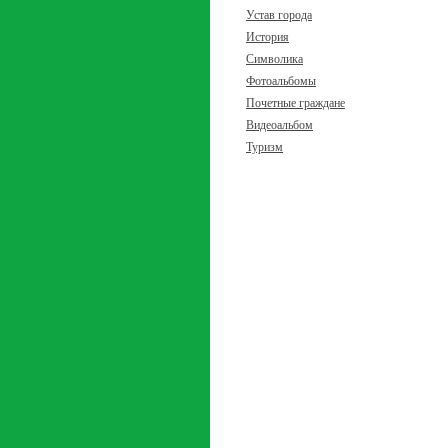
Устав города
История
Символика
Фотоальбомы
Почетные граждане
Видеоальбом
Туризм