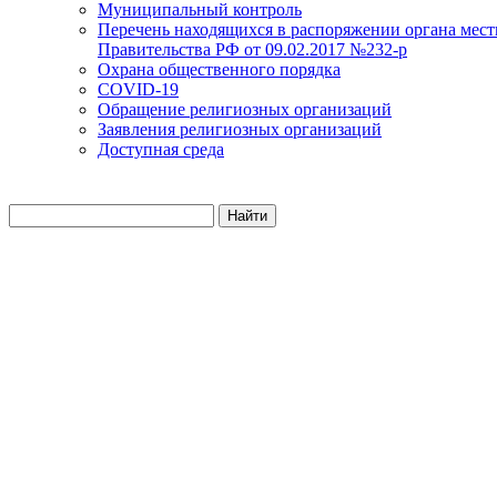
Муниципальный контроль
Перечень находящихся в распоряжении органа мест
Правительства РФ от 09.02.2017 №232-р
Охрана общественного порядка
COVID-19
Обращение религиозных организаций
Заявления религиозных организаций
Доступная среда
Найти