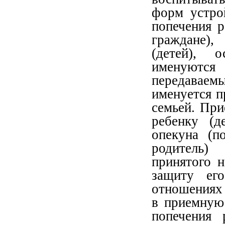
форм устро
попечения р
граждане),
(детей), 
именуются 
передавае
именуется п
семьей. Пр
ребенку (д
опекуна (п
родитель)
принятого н
защиту ег
отношениях 
в приемную
попечения 