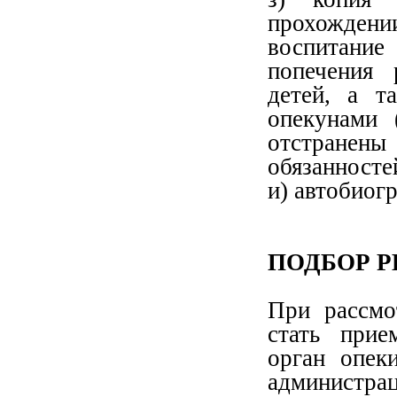
прохождени
воспитание
попечения 
детей, а т
опекунами 
отстранен
обязанносте
и) автобиог
ПОДБОР Р
При рассмо
стать прие
орган опек
администра