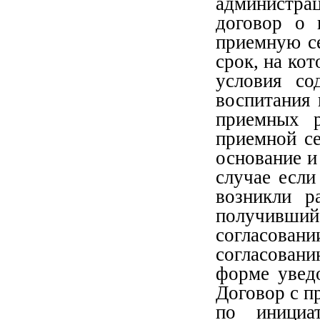
администр
договор о 
приемную с
срок, на ко
условия со
воспитания 
приемных р
приемной се
основание и
случае есл
возникли р
получивши
согласован
согласован
форме уведо
Договор с п
по инициа