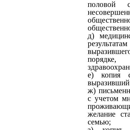
половой 
несоверш
обществен
общественно
д) медицин
результат
выразивше
порядке,
здравоохран
е) копия с
выразивший 
ж) письменн
с учетом мн
проживающи
желание ст
семью;
з) копия 