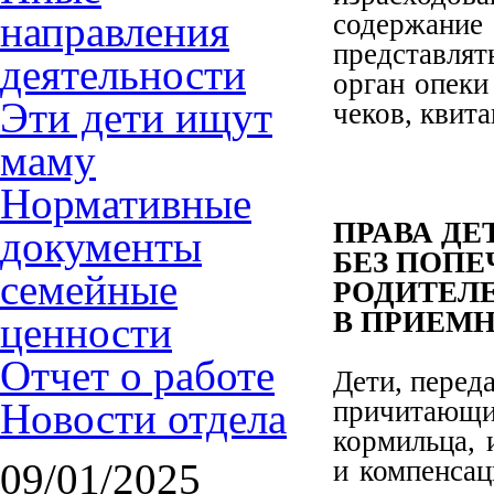
направления
содержани
представлят
деятельности
орган опеки
Эти дети ищут
чеков, квит
маму
Нормативные
ПРАВА ДЕ
документы
БЕЗ ПОП
семейные
РОДИТЕЛ
В ПРИЕМ
ценности
Отчет о работе
Дети, перед
Новости отдела
причитающи
кормильца, 
и компенсац
09/01/2025