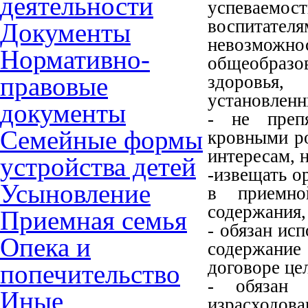
деятельности
успеваемос
воспитат
Документы
невозм
Нормативно-
общеобраз
правовые
здоровья,
установленн
документы
- не преп
Семейные формы
кровными ро
интересам, 
устройства детей
-извещать о
Усыновление
в приемно
содержания,
Приемная семья
- обязан ис
Опека и
содержани
договоре це
попечительство
- обязан
Иные
израсходо