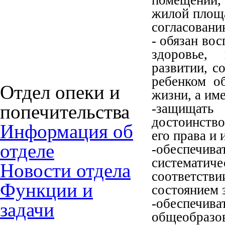
помещении,
жилой площа
согласовани
- обязан вос
здоровье,
развитии, с
ребенком об
Отдел опеки и
жизни, а им
попечительства
-защищать 
достоинств
Информация об
его права и 
отделе
-обеспечива
системати
Новости отдела
соответст
Функции и
состоянием 
-обеспеч
задачи
общеобразо