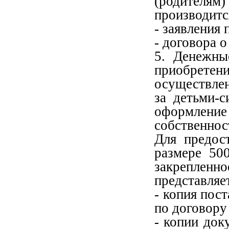
(родителям
производитс
- заявления 
- договора 
5. Денежны
приобрет
осуществле
за детьми-
оформление
собственност
Для предос
размере 50
закреплен
представляе
- копия пос
по договору
- копии до