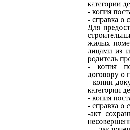
категории де
- копия пос
- справка о 
Для предос
строительн
жилых поме
лицами из и
родитель пр
- копия п
договору о 
- копии до
категории де
- копия пос
- справка о 
-акт сохра
несовершен
- заключе