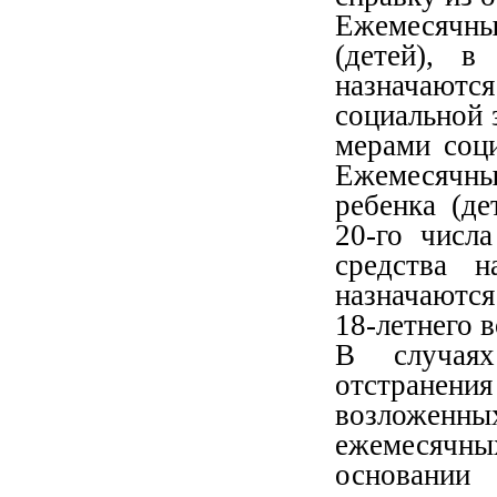
Ежемесячны
(детей), в
назначают
социальной 
мерами соц
Ежемесячные
ребенка (д
20-го числ
средства н
назначаютс
18-летнего 
В случаях
отстранен
возложенны
ежемесячн
основании