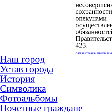
несоверше
сохраннос
опекунам
осуществл
обязаннос
Правительст
423.
Администрация
/
Отделы адм
Наш город
Устав города
История
Символика
Фотоальбомы
Почетные граждане