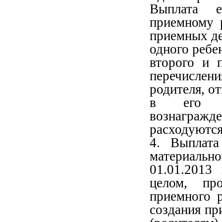
Выплата е
приемному 
приемных дет
одного ребен
второго и 
перечислен
родителя, о
в его за
вознагражд
расходуются
4. Выплата
материаль
01.01.2013
целом, пр
приемного 
создания пр