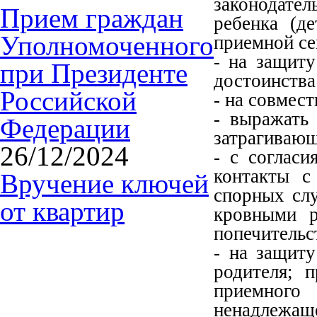
законодате
Прием граждан
ребенка (д
Уполномоченного
приемной се
- на защиту
при Президенте
достоинства
Российской
- на совмес
- выражать
Федерации
затрагивающ
26/12/2024
- с соглас
контакты с
Вручение ключей
спорных сл
от квартир
кровными р
попечительс
- на защит
родителя; 
приемного
ненадлежа