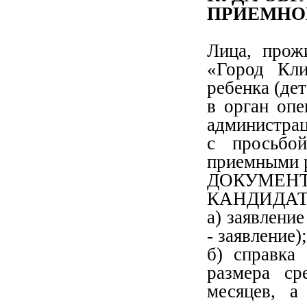
ПРИЕМНО
Лица, прож
«Город Кли
ребенка (де
в орган опе
администрац
с просьбо
приемными 
ДОКУМЕ
КАНДИДАТ
а) заявление
- заявление);
б) справка
размера ср
месяцев, а