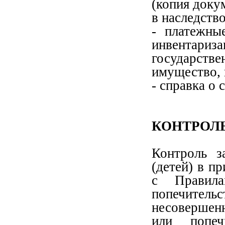
(копия доку
в наследство
- платежны
инвентар
государст
имущество, 
- справка о 
КОНТРОЛЬ
Контроль з
(детей) в п
с Правила
попечит
несовершен
или попеч