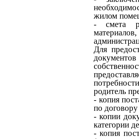
необходимо
жилом поме
- смета р
материалов,
администрац
Для предос
документ
собственно
предоставл
потребнос
родитель пр
- копия пос
по договору
- копии до
категории де
- копия пос