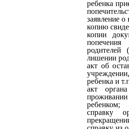
ребенка при
попечительс
заявление о
копию свиде
копии доку
попечения
родителей 
лишении род
акт об оста
учреждени
ребенка и т.п
акт орган
проживани
ребенком;
справку о
прекращении
справку из 