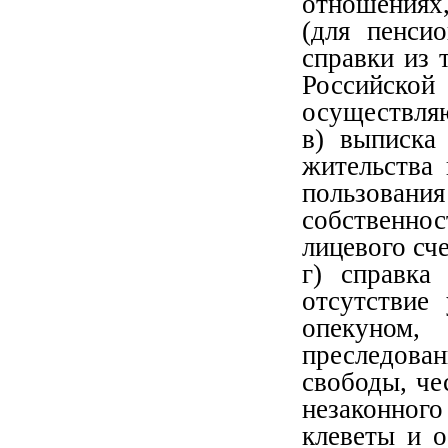
отношениях
(для пенси
справки из 
Российск
осуществляю
в) выписка
жительства
пользова
собственнос
лицевого сче
г) справка
отсутствие
опекуном
преследован
свободы, че
незаконног
клеветы и о