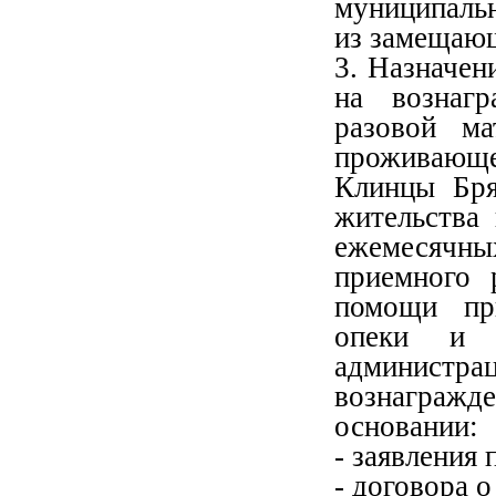
муниципальн
из замещающ
3. Назначен
на вознаг
разовой м
проживающе
Клинцы Бря
жительства
ежемесячн
приемного 
помощи пр
опеки и п
администра
вознагражд
основании:
- заявления 
- договора 