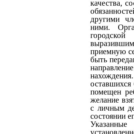
качества, с
обязанносте
другими чл
ними. Орг
городской 
выразившим
приемную с
быть переда
направлен
нахождения
оставшихся 
помещен ре
желание взя
с личным д
состоянии ег
Указанные
установле