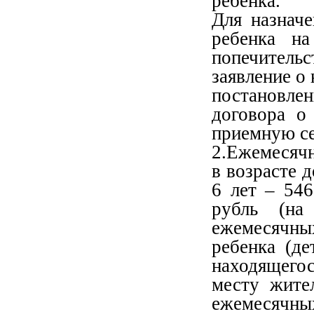
ребенка.
Для назнач
ребенка н
попечительс
заявление о 
постановле
договора о
приемную с
2.Ежемесячн
в возрасте д
6 лет – 546
рубль (на
ежемесячны
ребенка (де
находящего
месту жите
ежемесячны