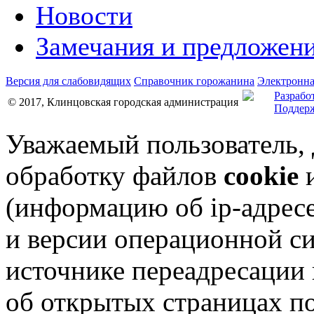
Новости
Замечания и предложен
Версия для слабовидящих
Справочник горожанина
Электронна
Разрабо
© 2017, Клинцовская городская администрация
Поддерж
Уважаемый пользователь,
обработку файлов
cookie
и
(информацию об
ip-адрес
и версии операционной си
источнике переадресации н
об открытых страницах по