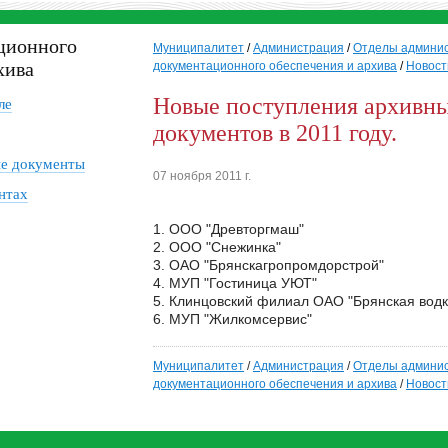
ционного
Муниципалитет
/
Администрация
/
Отделы админи
хива
документационного обеспечения и архива
/
Новост
Новые поступления архивн
ле
документов в 2011 году.
е документы
07 ноября 2011 г.
нтах
1. ООО "Древторгмаш"
2. ООО "Снежинка"
3. ОАО "Брянскагропромдорстрой"
4. МУП "Гостиница УЮТ"
5. Клинцовский филиал ОАО "Брянская водк
6. МУП "Жилкомсервис"
Муниципалитет
/
Администрация
/
Отделы админи
документационного обеспечения и архива
/
Новост