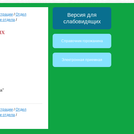
Версия для
страции
/
Отдел
и отдела
/
слабовидящих
ых
Справочник горожанина
Электронная приемная
а"
страции
/
Отдел
и отдела
/