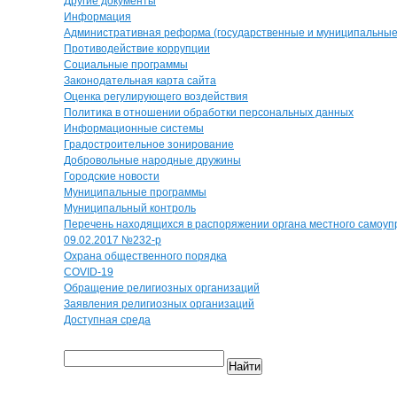
Другие документы
Информация
Административная реформа (государственные и муниципальные 
Противодействие коррупции
Социальные программы
Законодательная карта сайта
Оценка регулирующего воздействия
Политика в отношении обработки персональных данных
Информационные системы
Градостроительное зонирование
Добровольные народные дружины
Городские новости
Муниципальные программы
Муниципальный контроль
Перечень находящихся в распоряжении органа местного самоуп
09.02.2017 №232-р
Охрана общественного порядка
COVID-19
Обращение религиозных организаций
Заявления религиозных организаций
Доступная среда
Найти