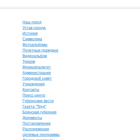
Наш город
Устав города
История
Символика
Фотоальбомы
Почетные граждане
Видеоальбом
Туризм
Муниципалитет
Администрация
Городской совет
Учреждения
Контакты
Пресс-центр
Губернские вести
Газета "Труд"
Брянская губерния
Документы
Постановления
Распоряжения
Целевые программы