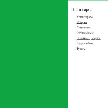
Наш город
Устав города
История
Символика
Фотоальбомы
Почетные граждане
Видеоальбом
Туризм