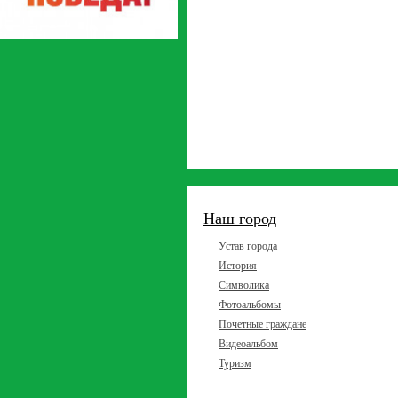
Наш город
Устав города
История
Символика
Фотоальбомы
Почетные граждане
Видеоальбом
Туризм