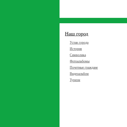
Наш город
Устав города
История
Символика
Фотоальбомы
Почетные граждане
Видеоальбом
Туризм