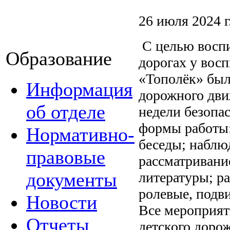
26 июля 2024 г
С целью воспи
Образование
дорогах у вос
«Тополёк» был
Информация
дорожного дви
об отделе
недели безопа
формы работы:
Нормативно-
беседы; наблю
правовые
рассматривани
документы
литературы; р
ролевые, подв
Новости
Все мероприят
Отчеты
детского доро