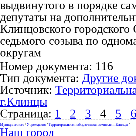
выдвинутого в порядке са
депутаты на дополнительн
Клинцовского городского 
седьмого созыва по одно
округам
Номер документа: 116
Тип документа:
Другие до
Источник:
Территориальна
г.Клинцы
Страница:
1
2
3
4
5
Муниципалитет
/
Учреждения
/
Территориальная избирательная комиссия г.Клинцы
/
Наш город